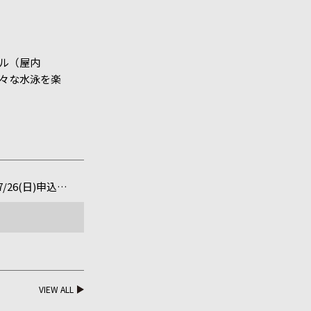
ール（屋内
様々な水泳を楽
/26(日)申込締
VIEW ALL