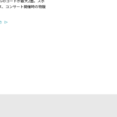
ルのコートが最大2面。スポ
ス、コンサート開催時の物販
。
方