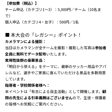
【参加費（税込）】
チーム申込（カテゴリ1〜3）：5,000円／チーム（10名ま
で）
個人申込（カテゴリ4・女子）：500円／1名
■ 本大会の「レガシー」ポイント！
カメラマンによる撮影：
当日はカメラマンが全チームを撮影！撮影した写真は
参加者
全員に無料でデータ配布
いたします。
実用性抜群の豪華景品：
「明日から使える」をテーマに、最新のサッカー用品やアパ
レルなど、選手やご家族に喜んでいただける景品を多数用意
しています。
指導者・学校関係者様へ：
本イベントは「有志による自主活動」として開催します。
顧
問の先生による引率義務はございません
ので、生徒・保護者
の皆様へお気軽にご案内ください。