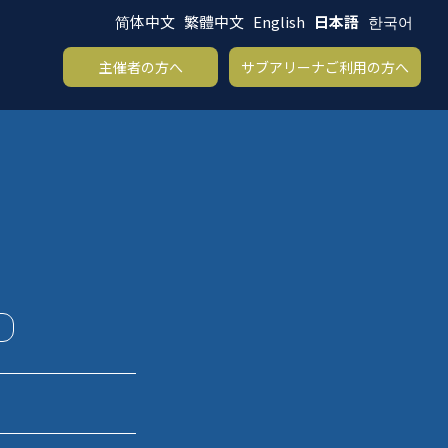
简体中文
繁體中文
English
日本語
한국어
る
主催者の方へ
サブアリーナご利用の方へ
|
メインアリーナ
|
サブアリーナ
|
お問い合わせ