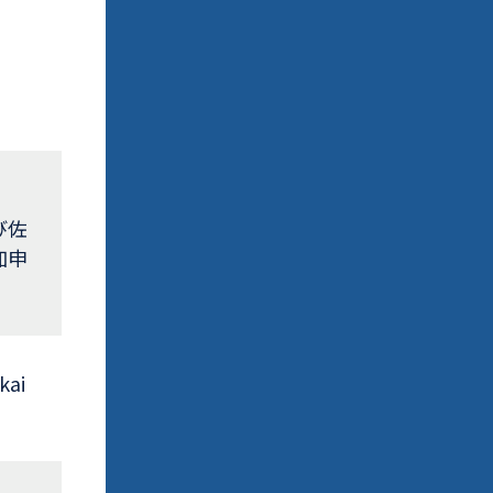
び佐
加申
kai