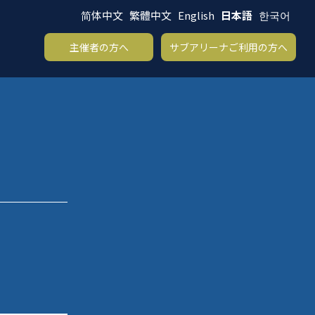
简体中文
繁體中文
English
日本語
한국어
る
主催者の方へ
サブアリーナご利用の方へ
|
メインアリーナ
|
サブアリーナ
|
お問い合わせ