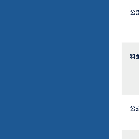
公
料
公